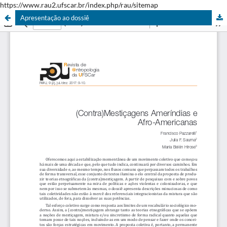
https://www.rau2.ufscar.br/index.php/rau/sitemap
Apresentação ao dossiê