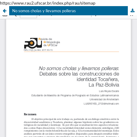
https://www.rau2.ufscar.br/index.php/rau/sitemap
No somos cholas y llevamos polleras