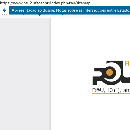
https://www.rau2.ufscar.br/index.php/rau/sitemap
Apresentação ao dossiê: Notas sobre as intersecções entre Estado