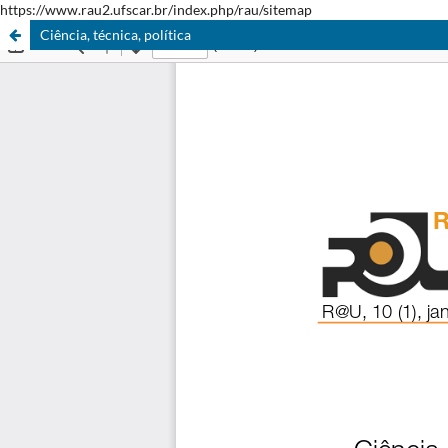
https://www.rau2.ufscar.br/index.php/rau/sitemap
Ciência, técnica, política