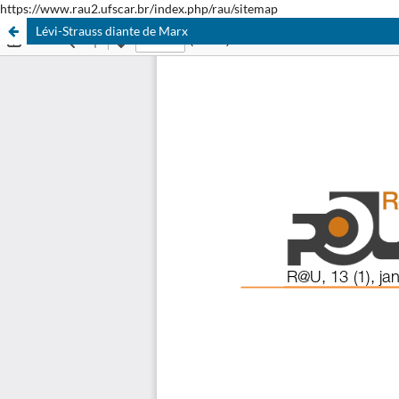
https://www.rau2.ufscar.br/index.php/rau/sitemap
Lévi-Strauss diante de Marx