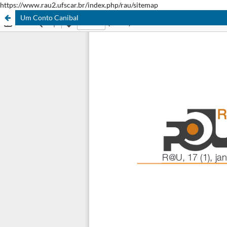
https://www.rau2.ufscar.br/index.php/rau/sitemap
Um Conto Canibal