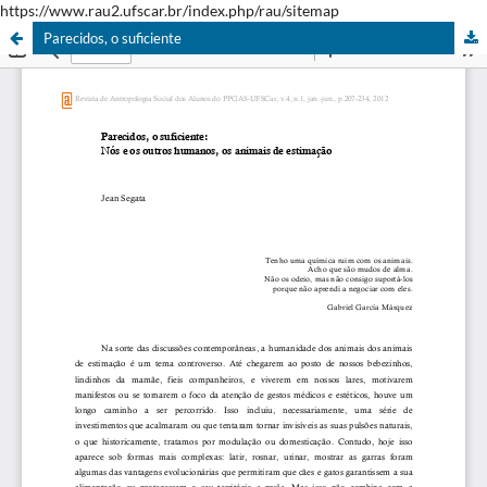
https://www.rau2.ufscar.br/index.php/rau/sitemap
Parecidos, o suficiente