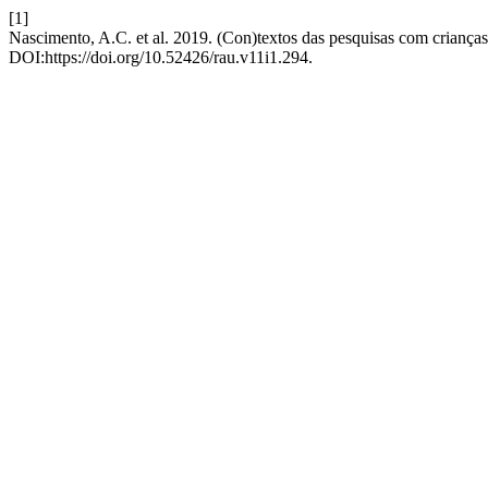
[1]
Nascimento, A.C. et al. 2019. (Con)textos das pesquisas com criança
DOI:https://doi.org/10.52426/rau.v11i1.294.