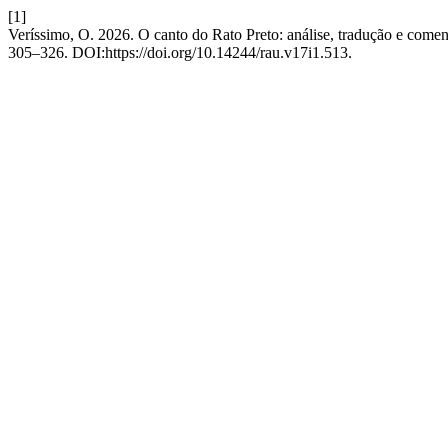
[1]
Veríssimo, O. 2026. O canto do Rato Preto: análise, tradução e come
305–326. DOI:https://doi.org/10.14244/rau.v17i1.513.