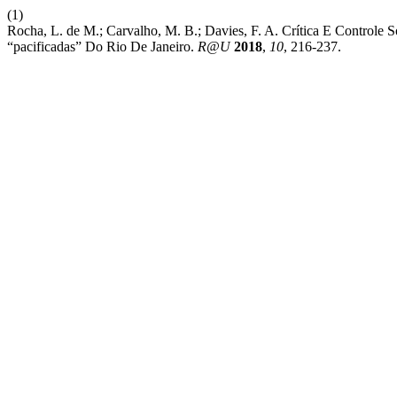
(1)
Rocha, L. de M.; Carvalho, M. B.; Davies, F. A. Crítica E Controle
“pacificadas” Do Rio De Janeiro.
R@U
2018
,
10
, 216-237.