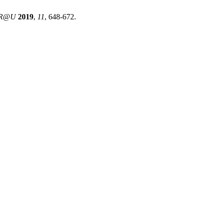
R@U
2019
,
11
, 648-672.