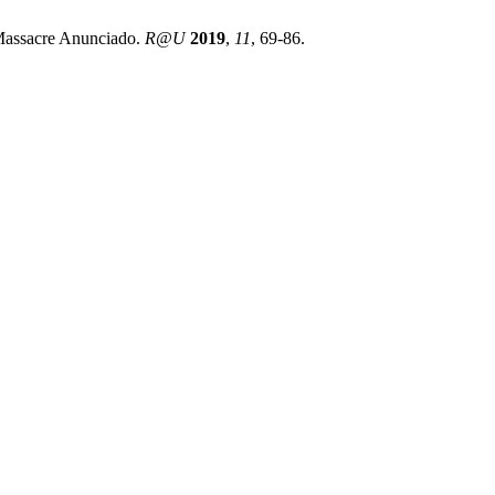
 Massacre Anunciado.
R@U
2019
,
11
, 69-86.