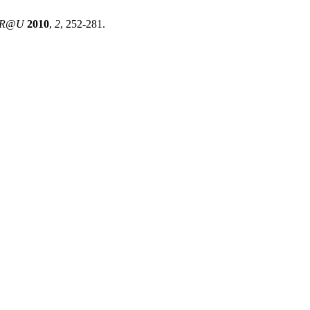
R@U
2010
,
2
, 252-281.