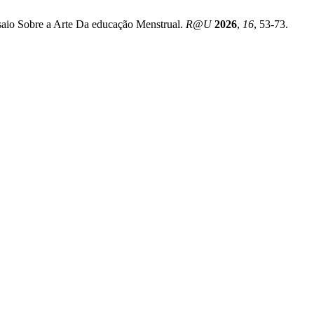
saio Sobre a Arte Da educação Menstrual.
R@U
2026
,
16
, 53-73.