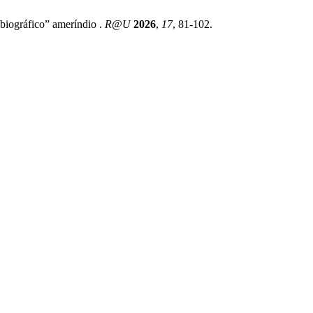
biográfico” ameríndio .
R@U
2026
,
17
, 81-102.