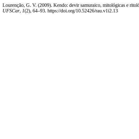
Lourenção, G. V. (2009). Kendo: devir samuraico, mitológicas e ritol
UFSCar
,
1
(2), 64–93. https://doi.org/10.52426/rau.v1i2.13