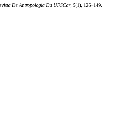
evista De Antropologia Da UFSCar
,
5
(1), 126–149.