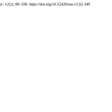
ar
,
12
(2), 89–108. https://doi.org/10.52426/rau.v12i2.349