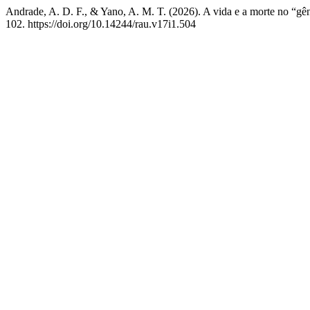
Andrade, A. D. F., & Yano, A. M. T. (2026). A vida e a morte no “gê
102. https://doi.org/10.14244/rau.v17i1.504