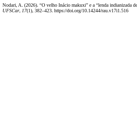
Nodari, A. (2026). “O velho Inácio makuxi” e a “lenda indianizada 
UFSCar
,
17
(1), 382–423. https://doi.org/10.14244/rau.v17i1.516