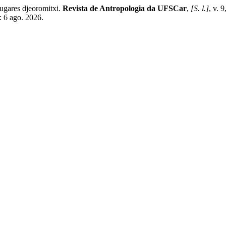
ugares djeoromitxi.
Revista de Antropologia da UFSCar
,
[S. l.]
, v. 
: 6 ago. 2026.