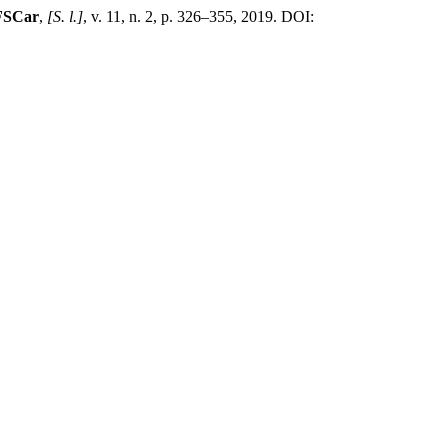
UFSCar
,
[S. l.]
, v. 11, n. 2, p. 326–355, 2019. DOI: