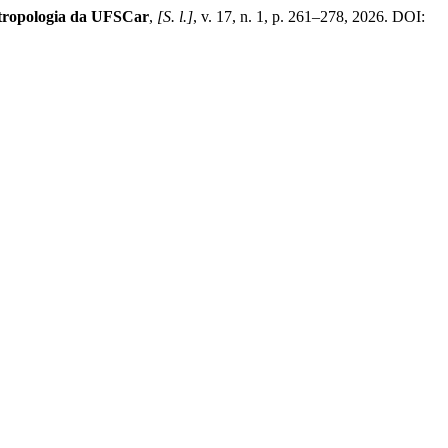
tropologia da UFSCar
,
[S. l.]
, v. 17, n. 1, p. 261–278, 2026. DOI: