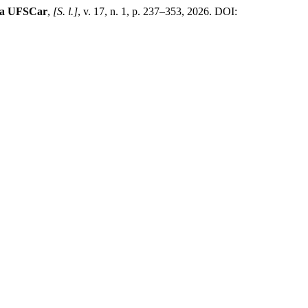
 da UFSCar
,
[S. l.]
, v. 17, n. 1, p. 237–353, 2026. DOI: