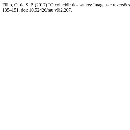
Filho, O. de S. P. (2017) “O coincidir dos santos: Imagens e revers
135–151. doi: 10.52426/rau.v9i2.207.