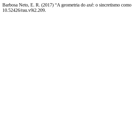
Barbosa Neto, E. R. (2017) “A geometria do axé: o sincretismo como
10.52426/rau.v9i2.209.