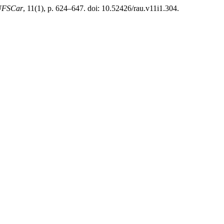
 UFSCar
, 11(1), p. 624–647. doi: 10.52426/rau.v11i1.304.