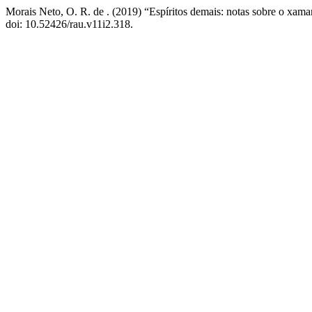
Morais Neto, O. R. de . (2019) “Espíritos demais: notas sobre o x
doi: 10.52426/rau.v11i2.318.