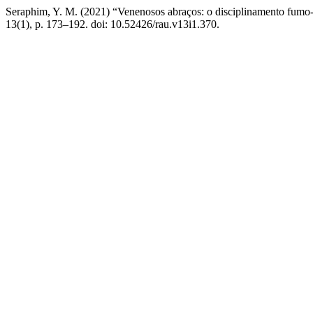
Seraphim, Y. M. (2021) “Venenosos abraços: o disciplinamento fumo-f
13(1), p. 173–192. doi: 10.52426/rau.v13i1.370.