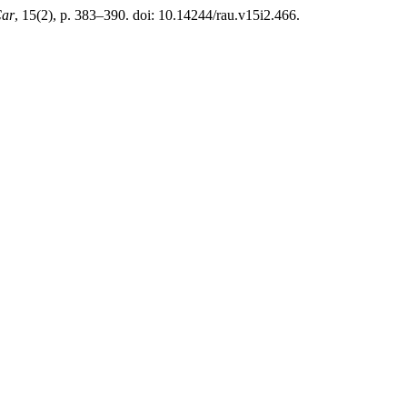
Car
, 15(2), p. 383–390. doi: 10.14244/rau.v15i2.466.