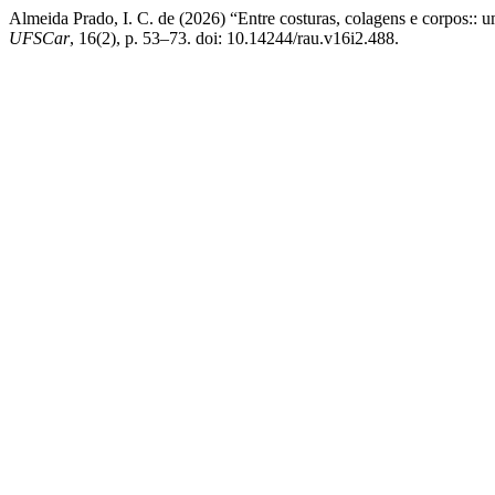
Almeida Prado, I. C. de (2026) “Entre costuras, colagens e corpos:: 
UFSCar
, 16(2), p. 53–73. doi: 10.14244/rau.v16i2.488.