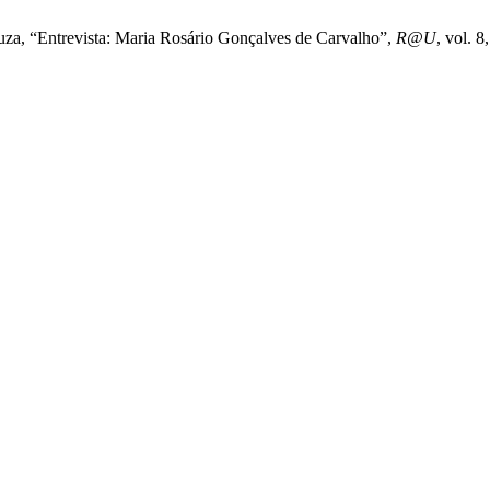
uza, “Entrevista: Maria Rosário Gonçalves de Carvalho”,
R@U
, vol. 8