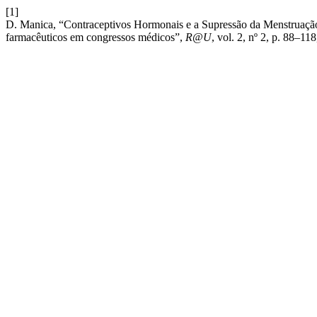
[1]
D. Manica, “Contraceptivos Hormonais e a Supressão da Menstruação::
farmacêuticos em congressos médicos”,
R@U
, vol. 2, nº 2, p. 88–11