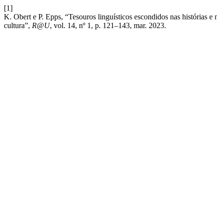
[1]
K. Obert e P. Epps, “Tesouros linguísticos escondidos nas histórias e
cultura”,
R@U
, vol. 14, nº 1, p. 121–143, mar. 2023.