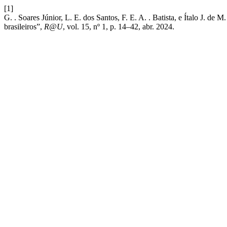
[1]
G. . Soares Júnior, L. E. dos Santos, F. E. A. . Batista, e Ítalo J. de 
brasileiros”,
R@U
, vol. 15, nº 1, p. 14–42, abr. 2024.