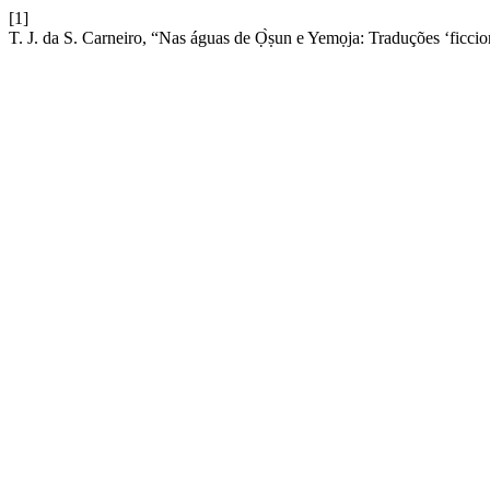
[1]
T. J. da S. Carneiro, “Nas águas de Ọ̀ṣun e Yemọja: Traduções ‘ficci