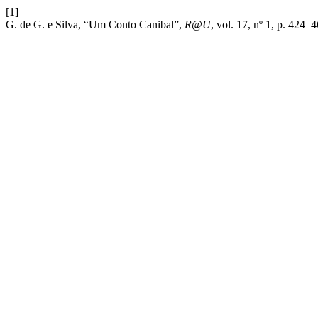
[1]
G. de G. e Silva, “Um Conto Canibal”,
R@U
, vol. 17, nº 1, p. 424–