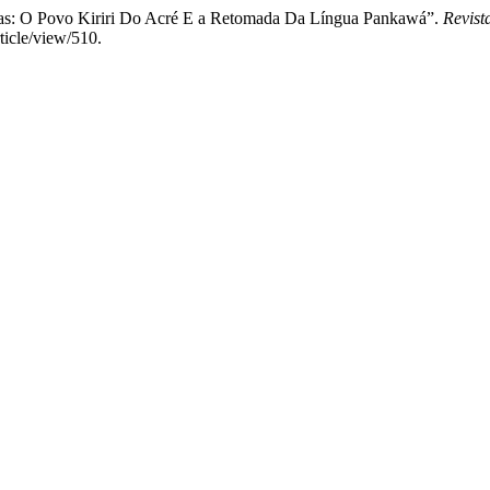
vas: O Povo Kiriri Do Acré E a Retomada Da Língua Pankawá”.
Revist
ticle/view/510.