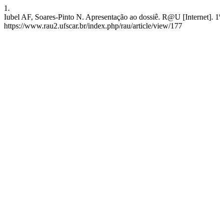
1.
Iubel AF, Soares-Pinto N. Apresentação ao dossiê. R@U [Internet]. 1º
https://www.rau2.ufscar.br/index.php/rau/article/view/177