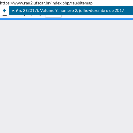
https://www.rau2.ufscar.br/index.php/rau/sitemap
v. 9 n. 2 (2017): Volume 9, número 2, julho-dezembro de 2017