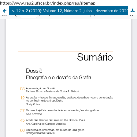
https://www.rau2.ufscar.br/index.php/rau/sitemap
v. 12 n. 2 (2020): Volume 12, Número 2, julho – dezembro de 2020