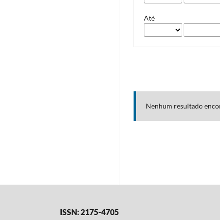
Até
Nenhum resultado enco
ISSN: 2175-4705