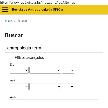
https://www.rau2.ufscar.br/index.php/rau/sitemap
Revista de Antropologia da UFSCar
Início
/
Buscar
Buscar
Filtros avançados
De
Até
Autor