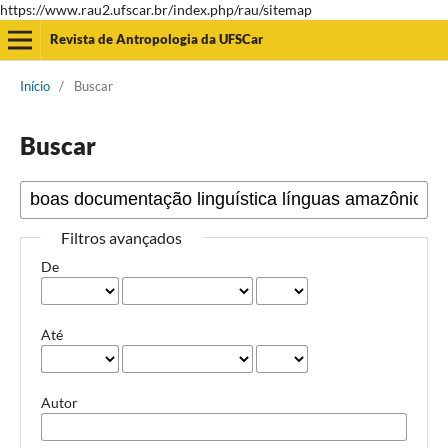
https://www.rau2.ufscar.br/index.php/rau/sitemap
Revista de Antropologia da UFSCar
Início
/
Buscar
Buscar
Filtros avançados
De
Até
Autor