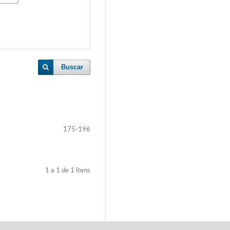
Buscar
175-196
1 a 1 de 1 itens