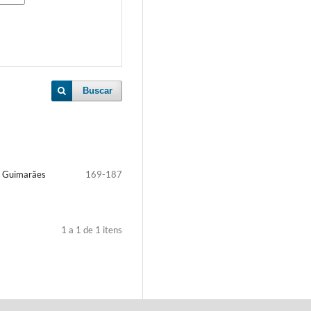
Buscar
o Guimarães
169-187
1 a 1 de 1 itens