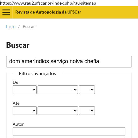
https://www.rau2.ufscar.br/index.php/rau/sitemap
Revista de Antropologia da UFSCar
Início
/
Buscar
Buscar
Filtros avançados
De
Até
Autor