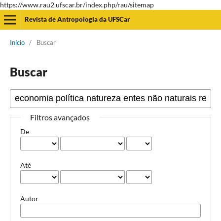
https://www.rau2.ufscar.br/index.php/rau/sitemap
Revista de Antropologia da UFSCar
Início
/
Buscar
Buscar
Filtros avançados
De
Até
Autor