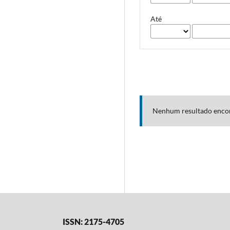
Até
Nenhum resultado enco
ISSN: 2175-4705