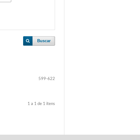
Buscar
599-622
1 a 1 de 1 itens